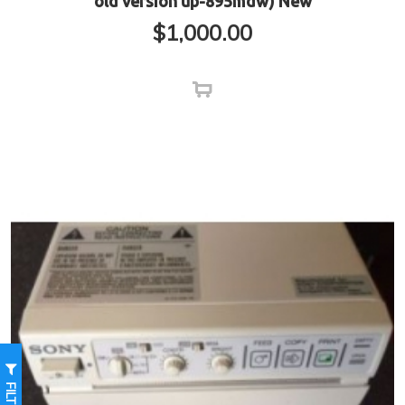
old version up-895mdw) New
$
1,000.00
FILTER